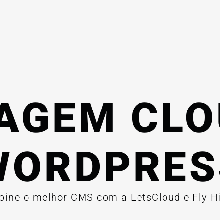
AGEM CLO
WORDPRES
ine o melhor CMS com a LetsCloud e Fly H