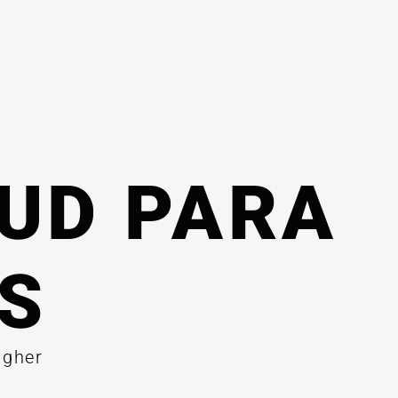
UD PARA
S
igher