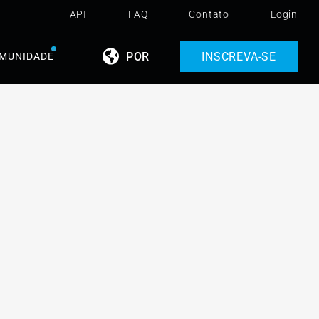
API
FAQ
Contato
Login
POR
INSCREVA-SE
MUNIDADE