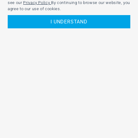
see our
Privacy Policy
By continuing to browse our website, you
agree to our use of cookies.
I UNDERSTAND
Por que LetsCloud?
_Descubra uma nova experiência
com servidor em nuvem